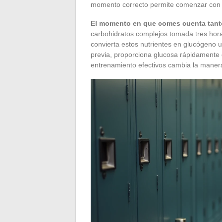
momento correcto permite comenzar con 
El momento en que comes cuenta tanto
carbohidratos complejos tomada tres hora
convierta estos nutrientes en glucógeno ut
previa, proporciona glucosa rápidamente 
entrenamiento efectivos cambia la manera