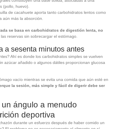
tegrales constituyen una base sólida, asociadas a una
 (pollo, huevo).
uilla de cacahuete aporta tanto carbohidratos lentos como
za aún más la absorción.
ada se basa en carbohidratos de digestión lenta, no
r las reservas sin sobrecargar el estómago.
nta a sesenta minutos antes
ntes? Ahí es donde los carbohidratos simples se vuelven
in azúcar añadido o algunos dátiles proporcionan glucosa
estómago vacío mientras se evita una comida que aún esté en
que la sesión, más simple y fácil de digerir debe ser
o: un ángulo a menudo
rición deportiva
nchazón durante un esfuerzo después de haber comido un
? El problema no es necesariamente el alimento en sí,