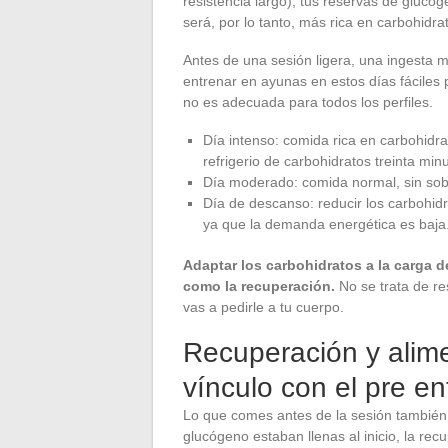
resistencia largo), tus reservas de gluc
será, por lo tanto, más rica en carbohidra
Antes de una sesión ligera, una ingesta m
entrenar en ayunas en estos días fáciles 
no es adecuada para todos los perfiles.
Día intenso: comida rica en carbohidr
refrigerio de carbohidratos treinta min
Día moderado: comida normal, sin sobr
Día de descanso: reducir los carbohidr
ya que la demanda energética es baja
Adaptar los carbohidratos a la carga d
como la recuperación.
No se trata de re
vas a pedirle a tu cuerpo.
Recuperación y alime
vínculo con el pre e
Lo que comes antes de la sesión también 
glucógeno estaban llenas al inicio, la re