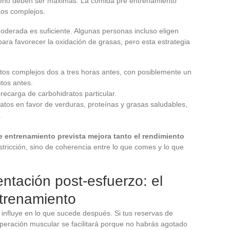
ógeno deben ser máximas. La comida pre entrenamiento
tos complejos.
oderada es suficiente. Algunas personas incluso eligen
para favorecer la oxidación de grasas, pero esta estrategia
atos complejos dos a tres horas antes, con posiblemente un
utos antes.
ecarga de carbohidratos particular.
atos en favor de verduras, proteínas y grasas saludables,
.
e entrenamiento prevista mejora tanto el rendimiento
stricción, sino de coherencia entre lo que comes y lo que
ntación post-esfuerzo: el
ntrenamiento
influye en lo que sucede después. Si tus reservas de
cuperación muscular se facilitará porque no habrás agotado