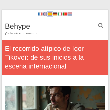
Behype
¡Solo sé entusiasmo!
El recorrido atípico de Igor
Tikovoï: de sus inicios a la
escena internacional