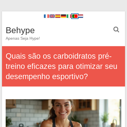
Behype
Apenas Seja Hype!
Quais são os carboidratos pré-
treino eficazes para otimizar seu
desempenho esportivo?