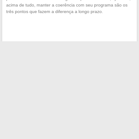
acima de tudo, manter a coerência com seu programa são os
três pontos que fazem a diferença a longo prazo.
←
Descubra as últimas tendências de moda e acessórios na
loja online Lydie Tendances