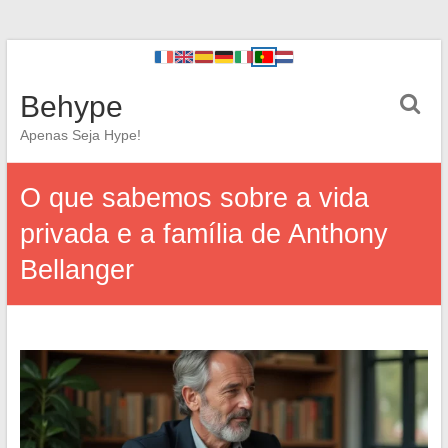
Behype
Apenas Seja Hype!
O que sabemos sobre a vida
privada e a família de Anthony
Bellanger