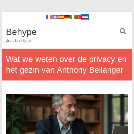
Behype
Just Be Hype !
Wat we weten over de privacy en
het gezin van Anthony Bellanger