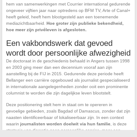
hem van samenwerkingen met Courrier international gedurende
ongeveer vijftien jaar naar optredens op BFM TV, Arte of Canal+
heeft geleid, heeft hem blootgesteld aan een toenemende
mediazichtbaarheid.
Hoe groter zijn publieke bekendheid,
hoe meer zijn privéleven is afgesloten.
Een vakbondswerk dat gevoed
wordt door persoonlijke afwezigheid
De doctoraat in de geschiedenis behaald in Angers tussen 1998
en 2003 ging meer dan een decennium vooraf aan zijn
aanstelling bij de FIJ in 2015. Gedurende deze periode heeft
Bellanger een carrière opgebouwd als journalist gespecialiseerd
in internationale aangelegenheden zonder ooit een prominente
columnist te worden die zijn dagelijkse leven blootstelt.
Deze positionering stelt hem in staat om te opereren in
gevoelige gebieden, zoals Bagdad of Damascus, zonder dat zijn
naasten identificeerbaar of lokaliseerbaar zijn. In een context
waarin
journalisten worden doelwit via hun familie
, is deze
strategie van discretie geen persoonlijke caprice, maar een
operationele veiligheidsmaatregel.