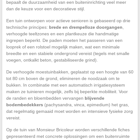
bepaalt de duurzaamheid van een buiteninrichting veel meer
dan de keuze voor een decoratieve stijl.
Een tuin ontworpen voor actieve senioren is gebaseerd op drie
technische principes:
brede en drempelloze doorgangen
,
verhoogde teeltzones en een plantkeuze die handmatige
ingrepen beperkt. De paden moeten het passeren van een
looprek of een rolstoel mogelijk maken, wat een minimale
breedte en een stabiele ondergrond vereist (tegels met smalle
voegen, ontkalkt beton, gestabiliseerde grind).
De verhoogde moestuinbakken, geplaatst op een hoogte van 60
tot 80 cm boven de grond, elimineren de noodzaak om te
bukken. In combinatie met een automatisch irrigatiesysteem
maken ze tuinieren mogelijk, zelfs bij beperkte mobiliteit. Voor
de randen en bloembedden vervangen
blijvende
bodembedekkers
(pachysandra, vinca, epimedium) het gras,
dat regelmatig gemaaid moet worden en intensieve fysieke zorg
vereist.
Op de tuin van Monsieur Bricoleur worden verschillende fiches
gepresenteerd met concrete oplossingen om een buitenruimte