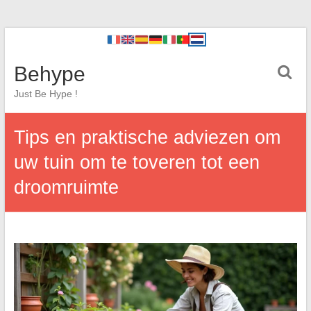
Behype
Just Be Hype !
Tips en praktische adviezen om
uw tuin om te toveren tot een
droomruimte