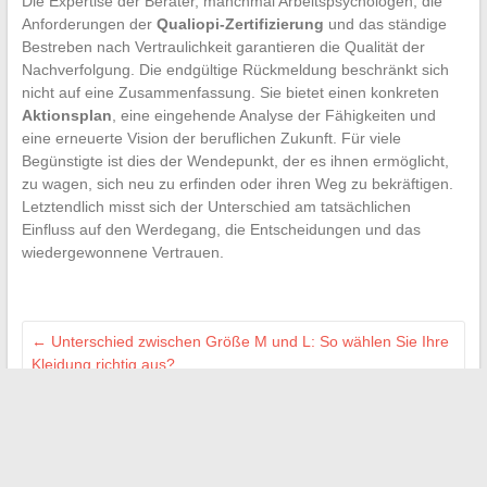
Die Expertise der Berater, manchmal Arbeitspsychologen, die
Anforderungen der
Qualiopi-Zertifizierung
und das ständige
Bestreben nach Vertraulichkeit garantieren die Qualität der
Nachverfolgung. Die endgültige Rückmeldung beschränkt sich
nicht auf eine Zusammenfassung. Sie bietet einen konkreten
Aktionsplan
, eine eingehende Analyse der Fähigkeiten und
eine erneuerte Vision der beruflichen Zukunft. Für viele
Begünstigte ist dies der Wendepunkt, der es ihnen ermöglicht,
zu wagen, sich neu zu erfinden oder ihren Weg zu bekräftigen.
Letztendlich misst sich der Unterschied am tatsächlichen
Einfluss auf den Werdegang, die Entscheidungen und das
wiedergewonnene Vertrauen.
←
Unterschied zwischen Größe M und L: So wählen Sie Ihre
Kleidung richtig aus?
Wie man das Verfahren zur Schließung eines
Wertpapierkontos bei Crédit Agricole erfolgreich durchführt?
→