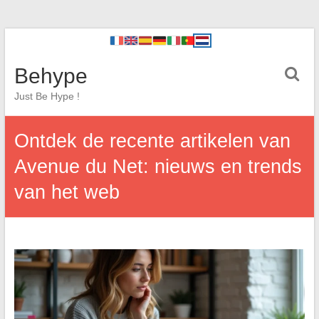
Behype
Just Be Hype !
Ontdek de recente artikelen van
Avenue du Net: nieuws en trends
van het web