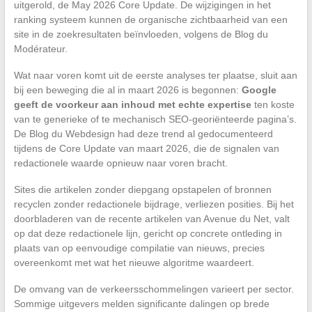
uitgerold, de May 2026 Core Update. De wijzigingen in het
ranking systeem kunnen de organische zichtbaarheid van een
site in de zoekresultaten beïnvloeden, volgens de Blog du
Modérateur.
Wat naar voren komt uit de eerste analyses ter plaatse, sluit aan
bij een beweging die al in maart 2026 is begonnen:
Google
geeft de voorkeur aan inhoud met echte expertise
ten koste
van te generieke of te mechanisch SEO-georiënteerde pagina’s.
De Blog du Webdesign had deze trend al gedocumenteerd
tijdens de Core Update van maart 2026, die de signalen van
redactionele waarde opnieuw naar voren bracht.
Sites die artikelen zonder diepgang opstapelen of bronnen
recyclen zonder redactionele bijdrage, verliezen posities. Bij het
doorbladeren van de recente artikelen van Avenue du Net, valt
op dat deze redactionele lijn, gericht op concrete ontleding in
plaats van op eenvoudige compilatie van nieuws, precies
overeenkomt met wat het nieuwe algoritme waardeert.
De omvang van de verkeersschommelingen varieert per sector.
Sommige uitgevers melden significante dalingen op brede