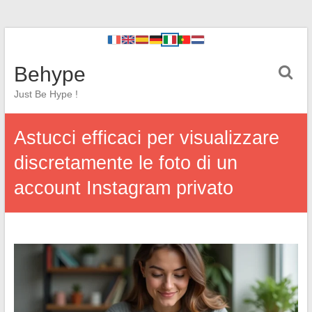
Behype
Just Be Hype !
Astucci efficaci per visualizzare
discretamente le foto di un
account Instagram privato