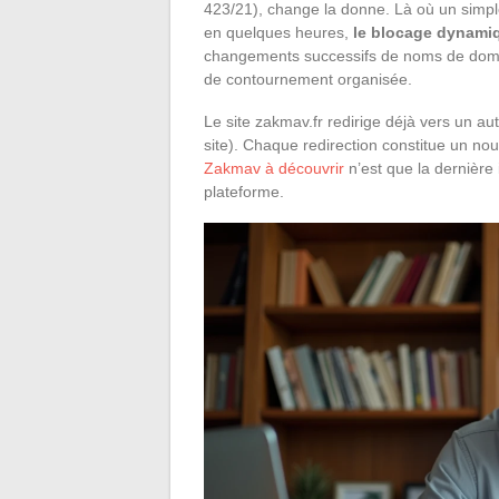
423/21), change la donne. Là où un simple
en quelques heures,
le blocage dynamiq
changements successifs de noms de domain
de contournement organisée.
Le site zakmav.fr redirige déjà vers un aut
site). Chaque redirection constitue un no
Zakmav à découvrir
n’est que la dernière 
plateforme.