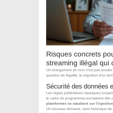
Risques concrets pour
streaming illégal qu
Un changement de nom n’est pas anodin po
question de légalité, la migration d’un do
Sécurité des données 
Les régies publicitaires classiques coupent
le cadre de programmes européens dits «
plateformes se rabattent sur l’injecti
Un nouveau domaine, sans historique de 