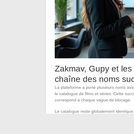
Zakmav, Gupy et les 
chaîne des noms suc
La plateforme a porté plusieurs noms avan
le catalogue de films et séries. Cette suc
correspond à chaque vague de blocage.
Le catalogue reste globalement identique 
séries populaires) ne changent pas lors d
l’offre ni l’interface
, seulement l’adresse 
catégories restent les mêmes.