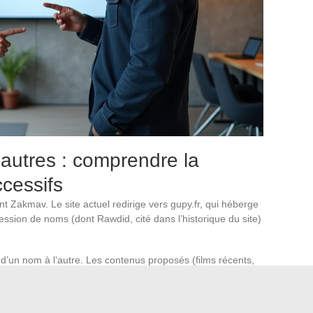
autres : comprendre la
cessifs
t Zakmav. Le site actuel redirige vers gupy.fr, qui héberge
cession de noms (dont Rawdid, cité dans l’historique du site)
d’un nom à l’autre. Les contenus proposés (films récents,
e la migration.
Le changement de nom ne modifie ni
d’accès. La structure du site, son lecteur vidéo et ses