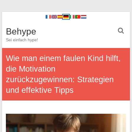
Behype
Sei einfach hype!
Wie man einem faulen Kind hilft,
die Motivation
zurückzugewinnen: Strategien
und effektive Tipps