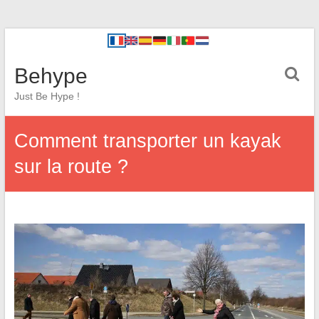
Behype
Just Be Hype !
Comment transporter un kayak
sur la route ?