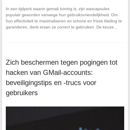
In een tijdperk waarin gemak koning is, zijn wascapsules
populair geworden vanwege hun gebruiksvriendelijkheid. Om
hun effectiviteit te maximaliseren en schone en frisse kleding te
garanderen, denk eraan ze correct te gebruiken. De keuze…
Zich beschermen tegen pogingen tot
hacken van GMail-accounts:
beveiligingstips en -trucs voor
gebruikers