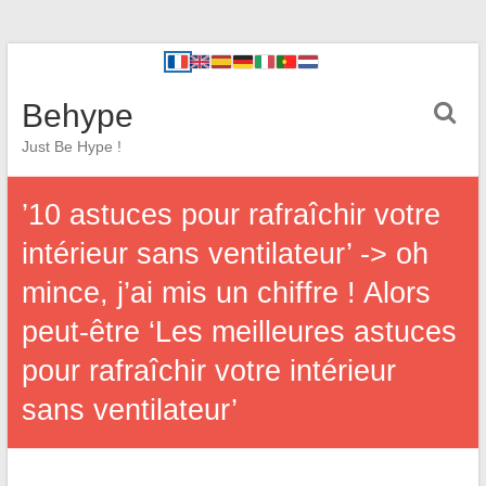
Behype
Just Be Hype !
’10 astuces pour rafraîchir votre
intérieur sans ventilateur’ -> oh
mince, j’ai mis un chiffre ! Alors
peut-être ‘Les meilleures astuces
pour rafraîchir votre intérieur
sans ventilateur’